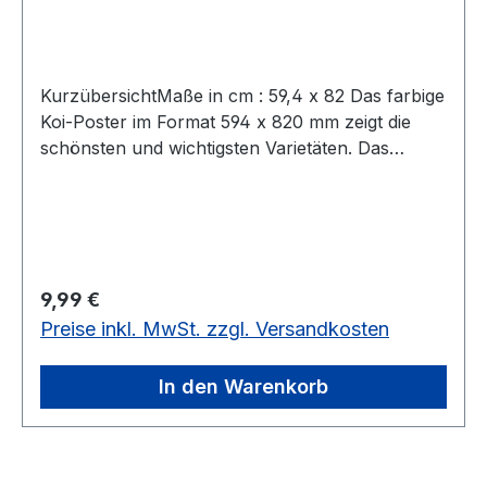
KurzübersichtMaße in cm : 59,4 x 82 Das farbige
Koi-Poster im Format 594 x 820 mm zeigt die
schönsten und wichtigsten Varietäten. Das
Poster ist beidseitig folienkaschiert und somit
auch für Feuchträume geeignet.
Regulärer Preis:
9,99 €
Preise inkl. MwSt. zzgl. Versandkosten
In den Warenkorb