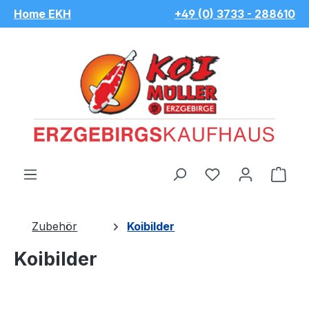
Home EKH
+49 (0) 3733 - 288610
Zum Hauptinhalt springen
Du hast 0 Pro
War
Zubehör
Koibilder
Koibilder