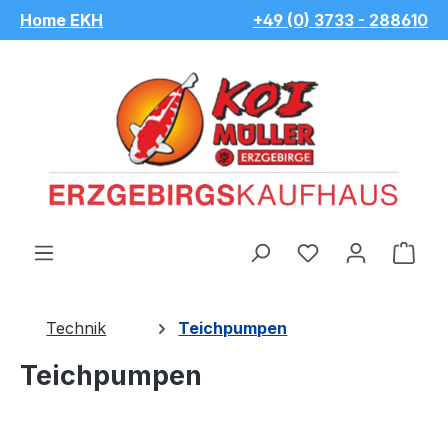
Home EKH
+49 (0) 3733 - 288610
Zum Hauptinhalt springen
Du hast 0 Pro
War
Technik
Teichpumpen
Teichpumpen