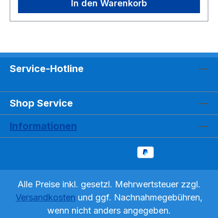
zeichnet sich durch hohe Druck- und
In den Warenkorb
Förderleistungen bei äußerst geringem
Stromverbrauch aus.Die verschleißarme
Keramikwelle sorgt für eine lange Lebensdauer.
SCHWARZE FLUNDER Pumpen eignen sich
insbesondere zum Betrieb von Teichfiltern sowie
Service-Hotline
Bachläufen und Wasserfällen. Der
Pumpenkörper wird von einem großen
Filterkorb umschlossen, was einem vorzeitigen
Shop Service
Verschmutzen der Pumpe vorbeugt.
Informationen
Alle Preise inkl. gesetzl. Mehrwertsteuer zzgl.
Versandkosten
und ggf. Nachnahmegebühren,
wenn nicht anders angegeben.