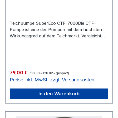
Teichpumpe SuperEco CTF-7000Die CTF-
Pumpe ist eine der Pumpen mit dem höchsten
Wirkungsgrad auf dem Teichmarkt. Vergleicht
man die Leistungsaufnahme der CTF-Serie mit
anderen Teichpumpen, so wird man feststellen,
dass der Trend zum Energiesparen richtig
erkannt und umgesetzt wurde. Teichpumpen
sind Dauerläufer, jedes Watt Einsparung ist eine
Regulärer Preis:
Verkaufspreis:
79,00 €
Entlastung für jeden Geldbeutel. Ein
110,00 €
(28.18% gespart)
Preise inkl. MwSt. zzgl. Versandkosten
Rechenbeispiel:5 Watt weniger Verbrauch
bedeuten 43,8 kWh weniger pro Jahr, Ihren
Strompreis kennen Sie.Modell CTF-
In den Warenkorb
7000Abmessungen (mm) 307 x 229 x
102Eingangsspannung 230VAC
~50HzLeistungsaufnahme in Watt 50Förderhöhe