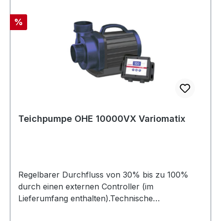
Rabatt
%
Teichpumpe OHE 10000VX Variomatix
Regelbarer Durchfluss von 30% bis zu 100%
durch einen externen Controller (im
Lieferumfang enthalten).Technische
Angaben:? Watt: 34-85? Durchfluss pro Std. in