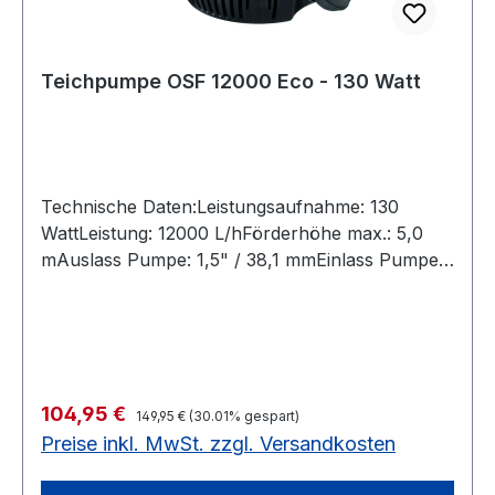
(Controller) wird die Pumpe ein- oder
ausgeschaltet sowie die Förderleistung
(Motorleistung und Stromverbrauch) stufenlos
verändert.Bei Stromausfall bleiben die zuletzt im
Teichpumpe OSF 12000 Eco - 130 Watt
Controller gespeicherten Werte erhalten.
Technische Daten:Leistungsaufnahme: 130
WattLeistung: 12000 L/hFörderhöhe max.: 5,0
mAuslass Pumpe: 1,5" / 38,1 mmEinlass Pumpe:
2" / 50,8 mmHohe Leistung ? geringer
Verbrauch!Mehr Liter pro Watt!OSAGA
Teichpumpen der Serie SCHWARZE FLUNDER
sind hochwertige und besonders
energieeffiziente Dauerlaufpumpen, die auch
Regulärer Preis:
Verkaufspreis:
104,95 €
gröbere Schmutzpartikel bis zu 6 mm
149,95 €
(30.01% gespart)
Preise inkl. MwSt. zzgl. Versandkosten
Durchmesser fördern können, ohne zu
verstopfen. Ihr Asynchron-Spaltpolmotor