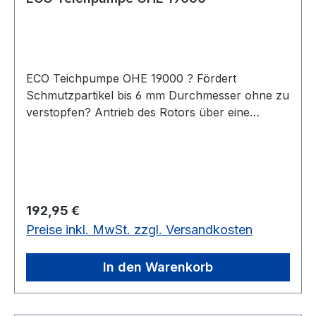
ECO Teichpumpe OHE 19000 ? Fördert
Schmutzpartikel bis 6 mm Durchmesser ohne zu
verstopfen? Antrieb des Rotors über eine
langlebige Keramikwelle? Geeignet nur für
Süßwasser? zur Trockenaufstellung geeignet?
RegelbarTechnische Daten:Watt: 155L/h: 18.500H
max.: 3,7Ein- /Auslaß: 2" / 2"Diese
Hocheffiziente Dauerlaufpumpe mit
Regulärer Preis:
192,95 €
Asynchronmotor ist geeignet für den Betrieb zur
Preise inkl. MwSt. zzgl. Versandkosten
Trockenaufstellung bei Filtersystemen die in
Schwerkraft verbaut werden. Konstruktiv
optimiert für das Pumpen großer Wassermengen
In den Warenkorb
über kleinere Höhendifferenzen bei möglichst
geringen Stromverbrauch. Z.B. Teichfilter,
Wasserfälle und Bachläufe.