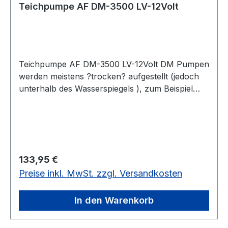
Teichpumpe AF DM-3500 LV-12Volt
Teichpumpe AF DM-3500 LV-12Volt DM Pumpen
werden meistens ?trocken? aufgestellt (jedoch
unterhalb des Wasserspiegels ), zum Beispiel
nach einem Siebbogen Filter (Sieve).Technische
Angaben:? Watt: 30? max. Liter/Std.: 3500? max.
Förderhöhe in Meter: 3,0? Eingang: 1 1/4"?
Ausgang: 1 1/4"Vorteile:? sparsamer
Energieverbrauch? geräuscharm?
Regulärer Preis:
133,95 €
Synchronmotor? für Süß- und Salzwasser
Preise inkl. MwSt. zzgl. Versandkosten
geeignet? schaltet sich automatisch aus, wenn
kein Wasser im Rotor ist? für nasse und
trockene Aufstellung geeignet? kann
In den Warenkorb
Schmutzpartikel bis 6mm fördernDie neue Serie
Low Voltage Pumpen basiert auf der polulären