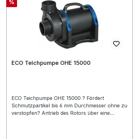
Rabatt
%
ECO Teichpumpe OHE 15000
ECO Teichpumpe OHE 15000 ? Fördert
Schmutzpartikel bis 6 mm Durchmesser ohne zu
verstopfen? Antrieb des Rotors über eine
langlebige Keramikwelle? Geeignet nur für
Süßwasser? zur Trockenaufstellung geeignet?
RegelbarTechnische Daten:Watt: 105L/h: