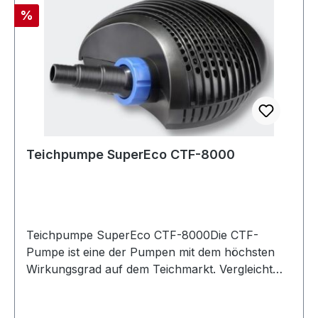
max. in m / Druck 4.6Fördermenge (max.) in l/h
Rabatt
%
7.000Schlauchanschluß Ø / Zoll 25 / 33 / 38 mm
(1"-1 1/2")Kabellänge 10 m
Teichpumpe SuperEco CTF-8000
Teichpumpe SuperEco CTF-8000Die CTF-
Pumpe ist eine der Pumpen mit dem höchsten
Wirkungsgrad auf dem Teichmarkt. Vergleicht
man die Leistungsaufnahme der CTF-Serie mit
anderen Teichpumpen, so wird man feststellen,