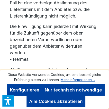
Fall ist eine vorherige Abstimmung des
Liefertermins mit dem Anbieter bzw. die
Lieferankündigung nicht möglich.
Die Einwilligung kann jederzeit mit Wirkung
für die Zukunft gegenüber dem oben
bezeichneten Verantwortlichen oder
gegenüber dem Anbieter widerrufen
werden.
- Hermes
Als Transportdienstleister nutzen wir den
Diese Website verwendet Cookies, um eine bestmögliche
nachstehenden Anbieter: Hermes Logistik
Erfahrung bieten zu können.
Mehr Informationen ...
Gruppe Deutschland GmbH, Essener Straße
89, 22419 Hamburg, Deutschland
Konfigurieren
Nur technisch notwendige
Wir geben Ihre E-Mail-Adresse und/oder
Alle Cookies akzeptieren
Telefonnummer gemäß Art. 6 Abs. 1 lit. a