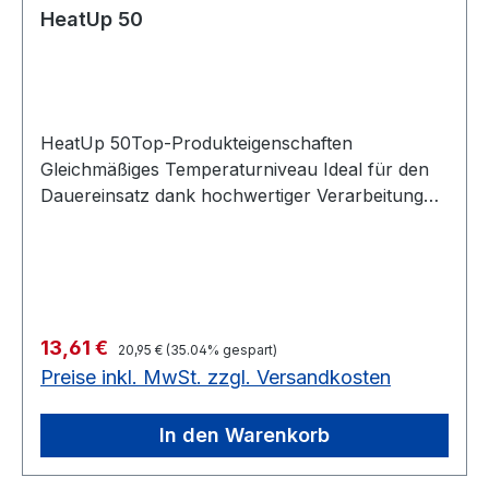
HeatUp 50
HeatUp 50Top-Produkteigenschaften
Gleichmäßiges Temperaturniveau Ideal für den
Dauereinsatz dank hochwertiger Verarbeitung
Patentiertes* Steuerungssystem
Produkteigenschaften Präzise: Patentiertes*
Steuerungssystem ermöglicht genaues
Nachjustieren der Temperatur (+/- 3°C)
Sensibel: Gleichmäßiges Temperaturniveau dank
Regulärer Preis:
Verkaufspreis:
13,61 €
patentierter Bimetalltechnik. Unter Wasser:
20,95 €
(35.04% gespart)
Preise inkl. MwSt. zzgl. Versandkosten
Perfekt für den getauchten Einsatz Robust:
Hochwertige Verarbeitung für den Einsatz im
Dauerbetrieb Einfache Installation: Inklusive
In den Warenkorb
Halterung Funktionskontrolle: Anzeige der
Heizfunktion durch die aktivierte Kontrollleuchte