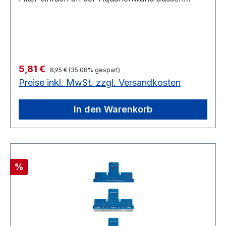
befestigt werden.
Regulärer Preis:
Verkaufspreis:
5,81 €
8,95 €
(35.08% gespart)
Preise inkl. MwSt. zzgl. Versandkosten
In den Warenkorb
Rabatt
%