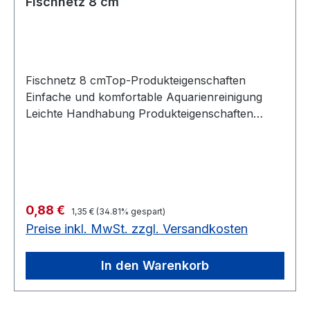
Fischnetz 8 cm
Fischnetz 8 cmTop-Produkteigenschaften
Einfache und komfortable Aquarienreinigung
Leichte Handhabung Produkteigenschaften
Weitmaschiger, strapazierfähiger
Aquarienkescher Schwarzer Stoff für leichteren
Fischfang Für Süß- und Meerwasser geeignet.
Nach Nutzung in Salzwasser gründlich mit
klarem Wasser abspülen.
Regulärer Preis:
Verkaufspreis:
0,88 €
1,35 €
(34.81% gespart)
Preise inkl. MwSt. zzgl. Versandkosten
In den Warenkorb