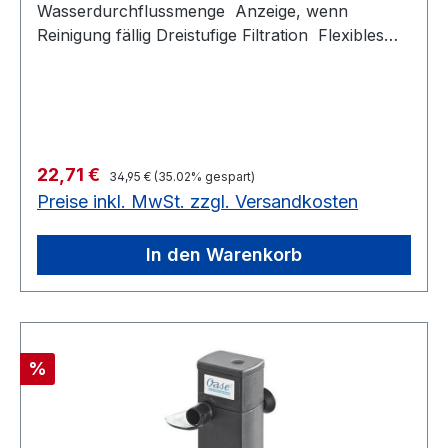
Wasserdurchflussmenge Anzeige, wenn
Reinigung fällig Dreistufige Filtration Flexibles
Ansaugrohr Flexibler Abstandhalter
Regulärer Preis:
Verkaufspreis:
22,71 €
34,95 €
(35.02% gespart)
Preise inkl. MwSt. zzgl. Versandkosten
In den Warenkorb
Rabatt
%