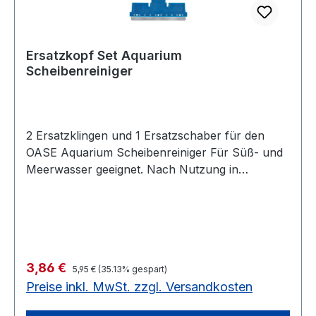
Ersatzkopf Set Aquarium
Scheibenreiniger
2 Ersatzklingen und 1 Ersatzschaber für den
OASE Aquarium Scheibenreiniger Für Süß- und
Meerwasser geeignet. Nach Nutzung in
Meerwasser gründlich mit klarem Wasser
abspülen. Glasklare Sicht auf die
UnterwasserweltTECHNISCHE DATEN
Nettogewicht kg 0,01
Regulärer Preis:
Verkaufspreis:
3,86 €
5,95 €
(35.13% gespart)
Preise inkl. MwSt. zzgl. Versandkosten