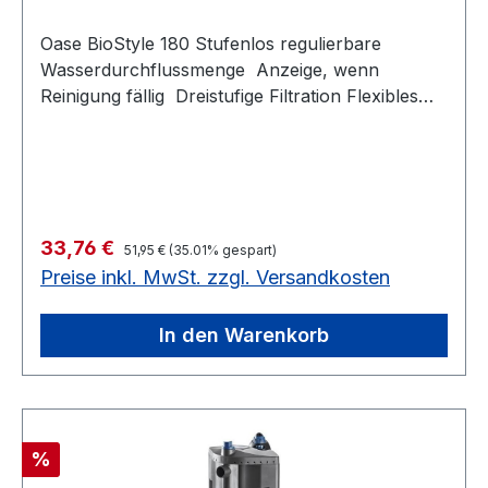
Oase BioStyle 180 Stufenlos regulierbare
Wasserdurchflussmenge Anzeige, wenn
Reinigung fällig Dreistufige Filtration Flexibles
Ansaugrohr Flexibler Abstandhalter
Regulärer Preis:
Verkaufspreis:
33,76 €
51,95 €
(35.01% gespart)
Preise inkl. MwSt. zzgl. Versandkosten
In den Warenkorb
Rabatt
%