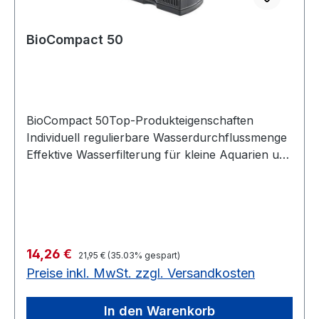
6500 Ausstrahlwinkel 60 Grad
BioCompact 50
BioCompact 50Top-Produkteigenschaften
Individuell regulierbare Wasserdurchflussmenge
Effektive Wasserfilterung für kleine Aquarien und
Paludarien bei kompakter Größe Komplettset -
sofort einsatzbereit Produkteigenschaften
Flexibel: Da er auch liegend installiert werden
kann, auch für den Einsatz in Paludarien
geeignet Sparsam: Extrem leise und
Regulärer Preis:
Verkaufspreis:
14,26 €
energiesparsame Pumpe Regulierbar: Die
21,95 €
(35.03% gespart)
Preise inkl. MwSt. zzgl. Versandkosten
Wasserdurchflussmenge lässt sich am
Wasserdiffusor individuell regulieren Optimale
Filtration: Der feine Aktivkohleschwamm im
In den Warenkorb