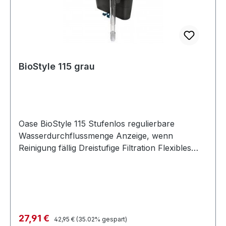
BioStyle 115 grau
Oase BioStyle 115 Stufenlos regulierbare
Wasserdurchflussmenge Anzeige, wenn
Reinigung fällig Dreistufige Filtration Flexibles
Ansaugrohr Flexibler Abstandhalter
Regulärer Preis:
Verkaufspreis:
27,91 €
42,95 €
(35.02% gespart)