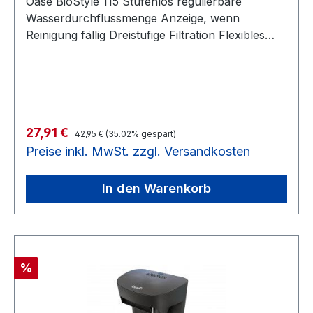
Oase BioStyle 115 Stufenlos regulierbare
Wasserdurchflussmenge Anzeige, wenn
Reinigung fällig Dreistufige Filtration Flexibles
Ansaugrohr Flexibler Abstandhalter
Regulärer Preis:
Verkaufspreis:
27,91 €
42,95 €
(35.02% gespart)
Preise inkl. MwSt. zzgl. Versandkosten
In den Warenkorb
Rabatt
%