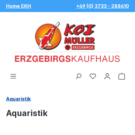
Home EKH
+49 (0) 3733 - 288610
Zum Hauptinhalt springen
Du hast 0 Pro
War
Aquaristik
Aquaristik