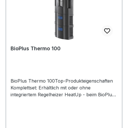
BioPlus Thermo 100
BioPlus Thermo 100Top-Produkteigenschaften
Komplettset: Erhältlich mit oder ohne
integriertem Regelheizer HeatUp - beim BioPlus
auch nachrüstbar - für ungestörte Blicke auf die
Unterwasserwelt Integrierte Ausströmdüsen: -
gleichmäßige Oberflächenbewegung - beugt
Biofilmbildung vor - Sauerstoffanreicherung