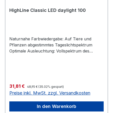
g: 100000 Geeignet für Süßwasser: Ja Geeignet
für Mehrwasser:Ja
HighLine Classic LED daylight 100
Naturnahe Farbwiedergabe: Auf Tiere und
Pflanzen abgestimmtes Tageslichtspektrum
Optimale Ausleuchtung: Vollspektrum des
Sonnenlichts für gutes Pflanzenwachstum
Langlebig & sicher: LEDs sicher und 100 %
wasserdicht (IP68) in Glasröhre verbaut
Energieeffizient: Moderne LED-Technik mit
Energieeffizienzklasse A+ Praktisch: Ein- /
Regulärer Preis:
Verkaufspreis:
31,81 €
Ausschalten über Kippschalter am Kabel Auf
48,95 €
(35.02% gespart)
Preise inkl. MwSt. zzgl. Versandkosten
Tiere und Pflanzen abgestimmtes
Tageslichtspektrum 100 % wasserdicht (IP68)
Energieeffizient 6500 Kelvin TECHNISCHE
In den Warenkorb
DATEN: Leistungsaufnahme Leuchte 18 W