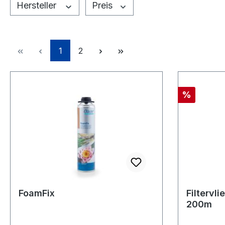
Hersteller
Preis
Seite
Seite
1
2
Rabatt
%
FoamFix
Filtervl
200m