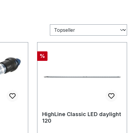
Rabatt
%
HighLine Classic LED daylight
120