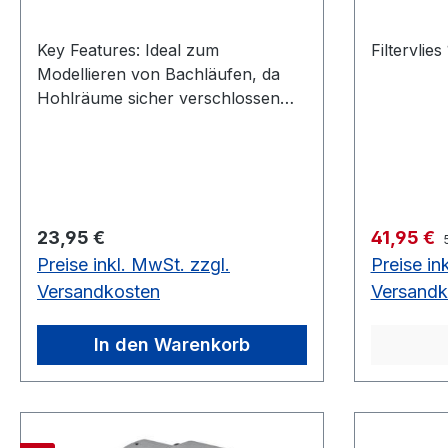
Key Features: Ideal zum
Filtervli
Modellieren von Bachläufen, da
Hohlräume sicher verschlossen
werden können
Produkteigenschaften: Farbe:
Schwarz Unauffälliges Füllen von
Hohlräumen in Teichen möglich
Langanhaltende Farbe dank hoher
Regulärer Preis:
Verkaufsp
23,95 €
41,95 €
Beständigkeit gegen UV-Strahlung
Preise inkl. MwSt. zzgl.
Preise in
Dehnt sich gleichmäßig aus und
härtet schnell Praktischer
Versandkosten
Versandk
Schaumdispenser und
Einweghandschuhe werden
In den Warenkorb
mitgeliefert Umweltfreundliche
Entsorgung der leeren Kartuschen
an PDR-Sammelstellen Fisch- und
pflanzenverträglich Technische