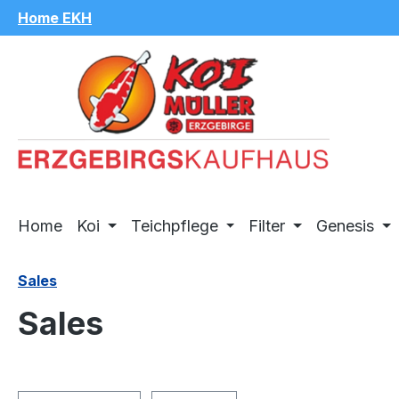
Home EKH
m Hauptinhalt springen
Zur Suche springen
Zur Hauptnavigation springen
Home
Koi
Teichpflege
Filter
Genesis
Sales
Sales