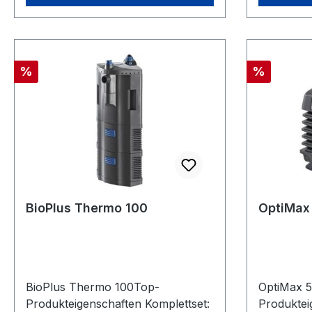
Rabatt
Rabatt
%
%
BioPlus Thermo 100
OptiMax
BioPlus Thermo 100Top-
OptiMax 
Produkteigenschaften Komplettset:
Produktei