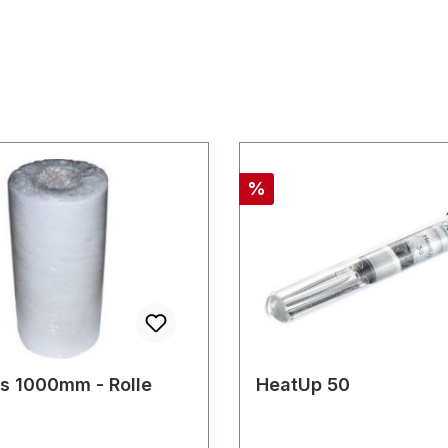
Rabatt
%
ies 1000mm - Rolle
HeatUp 50