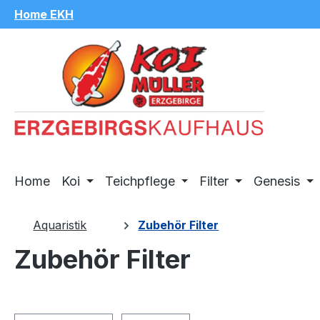
Home EKH
m Hauptinhalt springen
Zur Suche springen
Zur Hauptnavigation springen
Home
Koi
Teichpflege
Filter
Genesis
Aquaristik
Zubehör Filter
Zubehör Filter