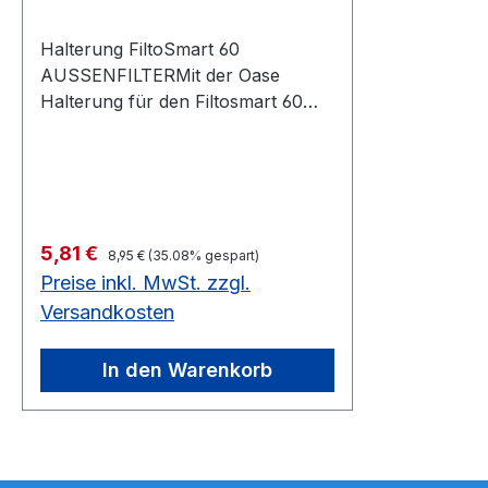
Halterung FiltoSmart 60
AUSSENFILTERMit der Oase
Halterung für den Filtosmart 60
kann der Filter einfach an der
Aquarienwand aussen befestigt
werden.
Regulärer Preis:
Verkaufspreis:
5,81 €
8,95 €
(35.08% gespart)
Preise inkl. MwSt. zzgl.
Versandkosten
In den Warenkorb