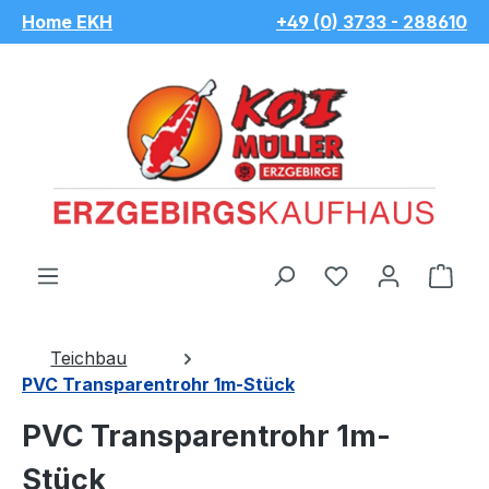
Home EKH
+49 (0) 3733 - 288610
Zum Hauptinhalt springen
Du hast 0 Pro
War
Teichbau
PVC Transparentrohr 1m-Stück
PVC Transparentrohr 1m-
Stück