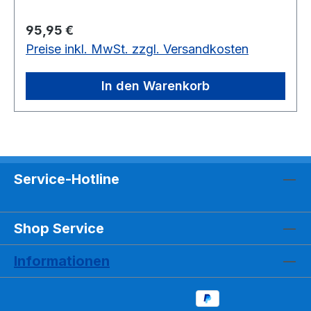
Regulärer Preis:
95,95 €
Preise inkl. MwSt. zzgl. Versandkosten
In den Warenkorb
Service-Hotline
Shop Service
Informationen