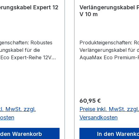
rungskabel Expert 12
Verlängerungskabel P
V 10 m
genschaften: Robustes
Produkteigenschaften: R
ungskabel für die
Verlängerungskabel für d
Eco Expert-Reihe 12V
AquaMax Eco Premium-R
 Nettogewicht kg
Technisches Daten: Nettogewicht
2,6 Garantie Jahre 2
kg 2,1 Garantie Jahre 2
 Preis:
Regulärer Preis:
60,95 €
kl. MwSt. zzgl.
Preise inkl. MwSt. zzgl
osten
Versandkosten
 den Warenkorb
In den Warenk