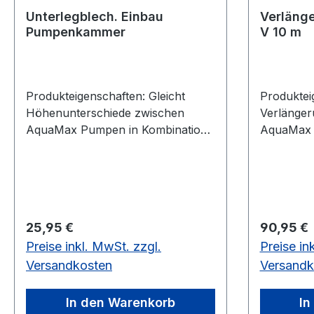
Unterlegblech. Einbau
Verlänge
Pumpenkammer
V 10 m
Produkteigenschaften: Gleicht
Produktei
Höhenunterschiede zwischen
Verlänger
AquaMax Pumpen in Kombination
AquaMax 
mit Bitron Premium in einer
Technische Daten:
Pumpenkammer aus Technische
Daten: Abmessungen (L x B x H)
mm 200 x 200 x 90 Nettogewicht
kg 1,4
Regulärer Preis:
Regulärer
25,95 €
90,95 €
Preise inkl. MwSt. zzgl.
Preise in
Versandkosten
Versandk
In den Warenkorb
In