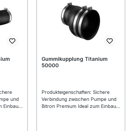
nium
Gummikupplung Titanium
50000
ichere
Produkteigenschaften: Sichere
umpe und
Verbindung zwischen Pumpe und
m Einbau
Bitron Premium Ideal zum Einbau
gnet
in Pumpenkammern geeignet
Technische Daten: Abmessungen
(L x B x H) mm 171 x 127 x 174