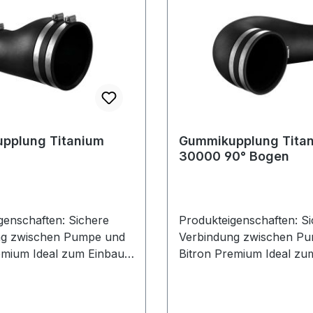
pplung Titanium
Gummikupplung Tita
30000 90° Bogen
genschaften: Sichere
Produkteigenschaften: S
ng zwischen Pumpe und
Verbindung zwischen P
emium Ideal zum Einbau
Bitron Premium Ideal zu
nkammern geeignet
in Pumpenkammern geei
n: Abmessungen
Technische Daten: Abmessungen
 201
(L x B x H) mm 175 x 127 x 348