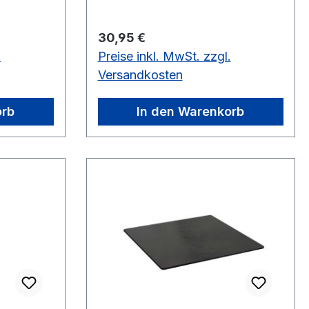
Nettogewicht kg 0,7 Anschlüsse
Eingang 3" Anschlüsse Ausgang
Regulärer Preis:
30,95 €
DN 110
.
Preise inkl. MwSt. zzgl.
Versandkosten
orb
In den Warenkorb