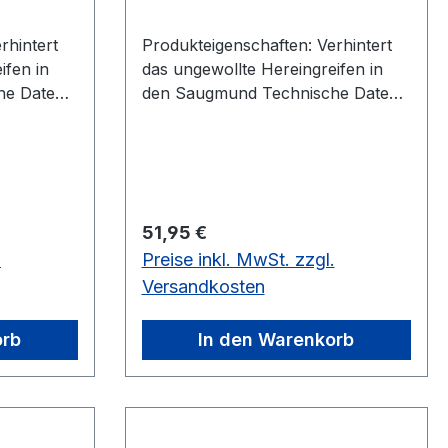
Produkteigenschaften: Verhintert
ifen in
das ungewollte Hereingreifen in
e Daten:
den Saugmund Technische Daten:
 x
Abmessungen (L x B x H) mm 95 x
95 x 70 Nettogewicht kg 0,2
Anschluss Druckseite mm 75
s Druckseite 2 ½"
Anschluss Druckseite 3"
Regulärer Preis:
51,95 €
.
Preise inkl. MwSt. zzgl.
Versandkosten
orb
In den Warenkorb