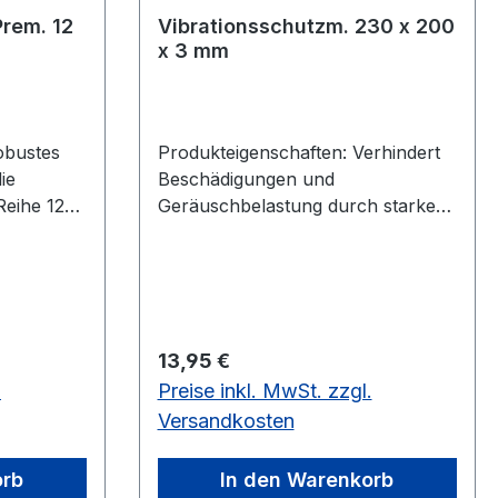
rem. 12
Vibrationsschutzm. 230 x 200
x 3 mm
obustes
Produkteigenschaften: Verhindert
ie
Beschädigungen und
eihe 12V
Geräuschbelastung durch starke
Vibrationen Technische Daten:
Abmessungen (L x B x H) mm 200
x 200 x 3 Nettogewicht kg 0,15
Regulärer Preis:
13,95 €
.
Preise inkl. MwSt. zzgl.
Versandkosten
orb
In den Warenkorb