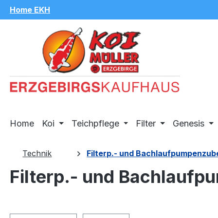
Home EKH
m Hauptinhalt springen
Zur Suche springen
Zur Hauptnavigation springen
Home
Koi
Teichpflege
Filter
Genesis
Technik
Filterp.- und Bachlaufpumpenzub
Filterp.- und Bachlauf