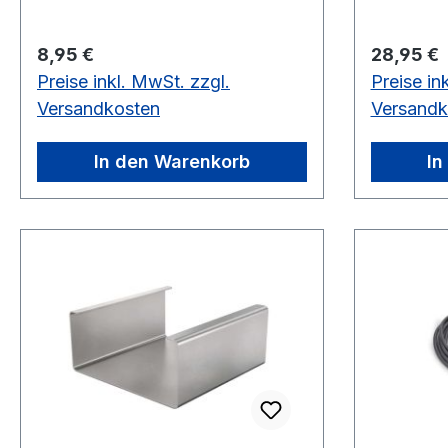
x 63 x 33 Nettogewicht kg 0,06
Nettogewicht kg 0,8 An
Eingang 2 ½" Anschlüsse
Regulärer Preis:
Regulärer
8,95 €
28,95 €
Preise inkl. MwSt. zzgl.
Preise in
Versandkosten
Versandk
In den Warenkorb
In