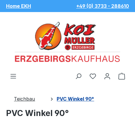
Home EKH
+49 (0) 3733 - 288610
Zum Hauptinhalt springen
Du hast 0 Pro
War
Teichbau
PVC Winkel 90°
PVC Winkel 90°