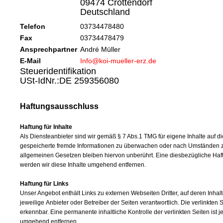
09474 Crottendorf
Deutschland
Telefon
03734478480
Fax
03734478479
Ansprechpartner
André Müller
E-Mail
Info@koi-mueller-erz.de
Steueridentifikation
USt-IdNr.:DE 259356080
Haftungsausschluss
Haftung für Inhalte
Als Diensteanbieter sind wir gemäß § 7 Abs.1 TMG für eigene Inhalte auf di
gespeicherte fremde Informationen zu überwachen oder nach Umständen zu 
allgemeinen Gesetzen bleiben hiervon unberührt. Eine diesbezügliche Haf
werden wir diese Inhalte umgehend entfernen.
Haftung für Links
Unser Angebot enthält Links zu externen Webseiten Dritter, auf deren Inhal
jeweilige Anbieter oder Betreiber der Seiten verantwortlich. Die verlinkte
erkennbar. Eine permanente inhaltliche Kontrolle der verlinkten Seiten is
umgehend entfernen.