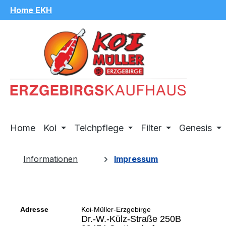
Home EKH
m Hauptinhalt springen
Zur Suche springen
Zur Hauptnavigation springen
Home
Koi
Teichpflege
Filter
Genesis
Informationen
Impressum
Adresse
Koi-Müller-Erzgebirge
Dr.-W.-Külz-Straße 250B