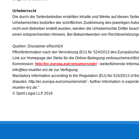
Urheberrecht
Die durch die Seitenbetreiber erstellten Inhalte und Werke auf diesen Sei
Urheberrechtes bedürfen der schriftlichen Zustimmung des jeweiligen Autors
nicht vom Betreiber erstellt wurden, werden die Urheberrechte Dritter beac
einen entsprechenden Hinweis. Bei Bekanntwerden von Rechtsverletzungen
Quellen: Disclaimer eRecht24
Pflichtinformation nach der Verordnung (EU) Nr. 524/2013 des Europäisch
Link zur Homepage der Stelle für die Online-Beilegung verbraucherrechtlic
Kommission:
http://ec.europa.eu/consumers/odr/
- weiterführende Informa
info@koi-mueller-erz.de zur Verfügung.
Mandatory information according to the Regulation (EU) No 524/2013 of the 
disputes: http://ec.europa.eu/consumers/odr/ - further information is expect
mueller-erz.de."
© Spirit Legal LLP 2016