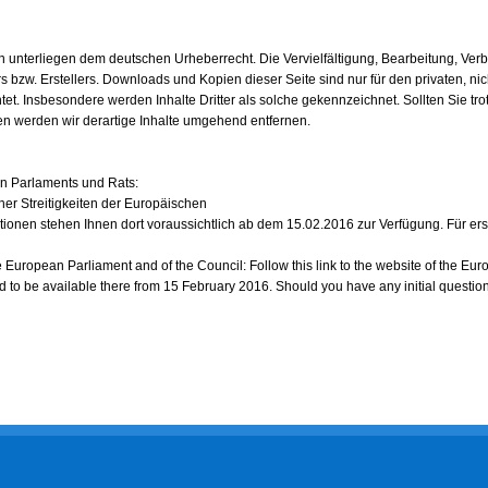
ten unterliegen dem deutschen Urheberrecht. Die Vervielfältigung, Bearbeitung, Ve
 bzw. Erstellers. Downloads und Kopien dieser Seite sind nur für den privaten, nic
htet. Insbesondere werden Inhalte Dritter als solche gekennzeichnet. Sollten Sie 
 werden wir derartige Inhalte umgehend entfernen.
en Parlaments und Rats:
her Streitigkeiten der Europäischen
tionen stehen Ihnen dort voraussichtlich ab dem 15.02.2016 zur Verfügung. Für ers
European Parliament and of the Council: Follow this link to the website of the Eur
ed to be available there from 15 February 2016. Should you have any initial questio