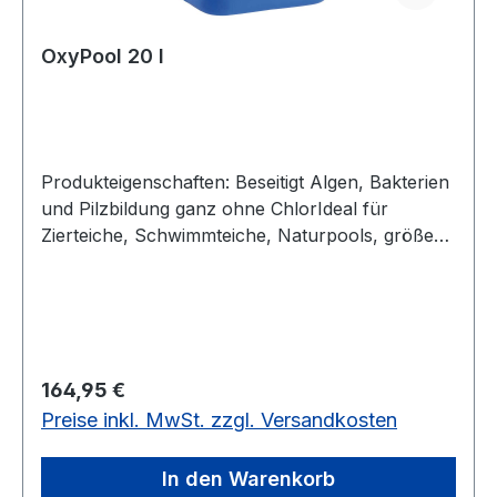
OxyPool 20 l
Produkteigenschaften: Beseitigt Algen, Bakterien
und Pilzbildung ganz ohne ChlorIdeal für
Zierteiche, Schwimmteiche, Naturpools, größere
Springbrunnen oder Wasserspiele2-fach
Wirkung mit Wasserstoffperoxid 9,9% und
SilberionenBiologisch abbaubar und ohne
ChlorBiozidprodukte vorsichtig verwenden. Vor
Gebrauch stets Etikett und Produktinformationen
Regulärer Preis:
164,95 €
lesen!
Preise inkl. MwSt. zzgl. Versandkosten
In den Warenkorb