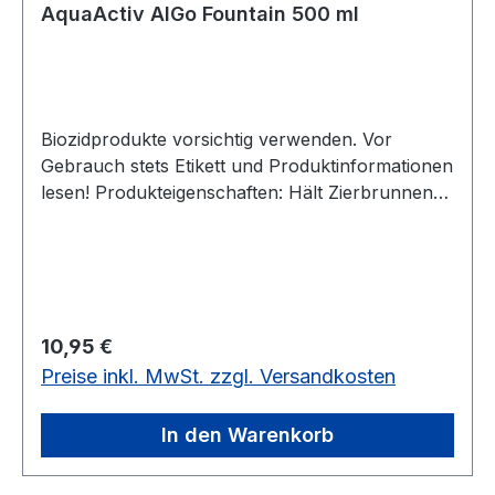
AquaActiv AlGo Fountain 500 ml
Biozidprodukte vorsichtig verwenden. Vor
Gebrauch stets Etikett und Produktinformationen
lesen! Produkteigenschaften: Hält Zierbrunnen
und andere dekorative Wasserspiele perlfrisch
und klar Schnelle Hilfe gegen Algen,
Geruchsbildung und glitschige Beläge Verhindert
Kalkablagerungen Gut verträglich mit
Oberflächen und Technik Langanhaltende
Regulärer Preis:
10,95 €
Wirkung Biozidprodukte vorsichtig verwenden.
Preise inkl. MwSt. zzgl. Versandkosten
Vor Gebrauch stets Etikett und
Produktinformationen lesen! Schnelle Hilfe
gegen Algen und üble Gerüche in Zierbrunnen,
In den Warenkorb
dekorativen Becken und Wasserspielen
Technische Daten: Gebindegröße 500 ml