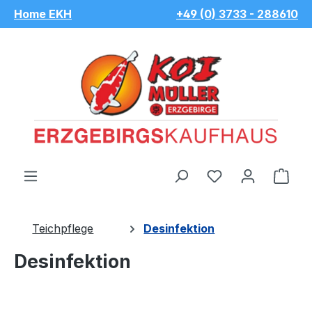
Home EKH
+49 (0) 3733 - 288610
Zum Hauptinhalt springen
Du hast 0 Pro
War
Teichpflege
Desinfektion
Desinfektion