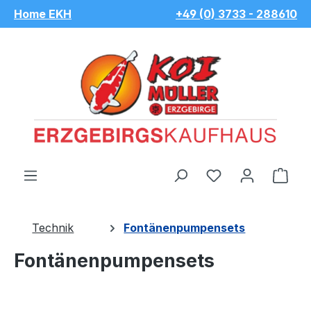
Home EKH
+49 (0) 3733 - 288610
Zum Hauptinhalt springen
Du hast 0 Pro
War
Technik
Fontänenpumpensets
Fontänenpumpensets