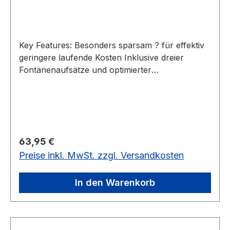
Key Features: Besonders sparsam ? für effektiv
geringere laufende Kosten Inklusive dreier
Fontänenaufsätze und optimierter
Düsenhalterung Zweiter, separat zu
regulierender Ausgang ? für Mini-Bachläufe und
Wasserspeier Produkteigenschaften: Zweiter,
separat zu regulierender Ausgang 3
Fontänenaufsätze für unterschiedliche
Regulärer Preis:
63,95 €
Wasserbilder im Lieferumfang Einfache
Preise inkl. MwSt. zzgl. Versandkosten
mechanische Regulierung der Fontänenhöhe
Teleskoprohrverlängerung mit integriertem
Schwenkkopf zum individuellen Ausrichten der
In den Warenkorb
Fontäne Standfüße für den sicheren Stand auf
dem Teichboden Integrierter Thermoschutz
Energieeffiziente Wasserspielpumpe mit drei