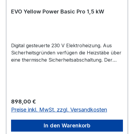
EVO Yellow Power Basic Pro 1,5 kW
Digital gesteuerte 230 V Elektroheizung. Aus
Sicherheitsgründen verfügen die Heizstäbe über
eine thermische Sicherheitsabschaltung. Der
Heizstab besitzt ein 5 m langes Zuleitungskabel.
Nicht Schwimmteich-geeignet! Die Steuerung
erlaubt die Temperaturführung des
Teichwassers. Die EVO YELLOW POWER BASIC
PRO kann bequem in jede EVO3 oder EVO BLUE
Regulärer Preis:
898,00 €
LIGHT PE integriert werden. Die Steuerung, das
Preise inkl. MwSt. zzgl. Versandkosten
Temperaturkabel sowie der Heizstab sind im
Lieferumfang enthalten. Zuleitung 230 V Maße
Heizstab (LxD) 1,5 kw 37 x 5,7 cm Maße
In den Warenkorb
Steuerung ( B x H x T) 180 x 120 x 70 mm