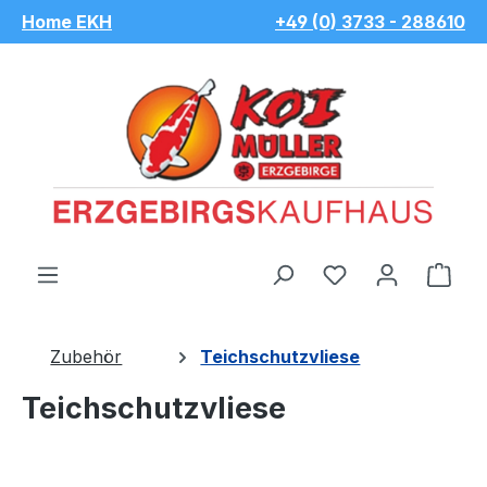
Home EKH
+49 (0) 3733 - 288610
Zum Hauptinhalt springen
Du hast 0 Pro
War
Zubehör
Teichschutzvliese
Teichschutzvliese