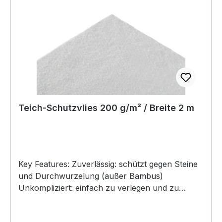
Abmessungen (L x B) m 5,00 x 2,00 Grammatur
g/m² 200 Farbe weiß
Teich-Schutzvlies 200 g/m² / Breite 2 m
Key Features: Zuverlässig: schützt gegen Steine
und Durchwurzelung (außer Bambus)
Unkompliziert: einfach zu verlegen und zu
verarbeiten Flexibel: passt sich ideal jeder
Teichform an Produkteigenschaften: Flexibel,