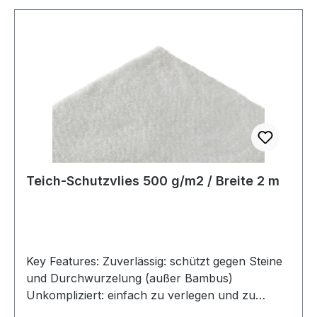
Daten: Abmessungen Rolle (L x B) m 50,00 x
2,00 Grammatur g/m² 400 Rollengewicht kg 50
Kernlänge m 2 Kerndurchmesser mm 76 Farbe
grau
Teich-Schutzvlies 500 g/m2 / Breite 2 m
Key Features: Zuverlässig: schützt gegen Steine
und Durchwurzelung (außer Bambus)
Unkompliziert: einfach zu verlegen und zu
verarbeiten Flexibel: passt sich ideal jeder