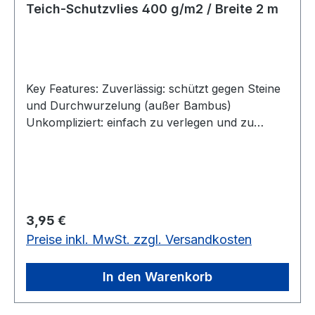
Teich-Schutzvlies 400 g/m2 / Breite 2 m
Key Features: Zuverlässig: schützt gegen Steine
und Durchwurzelung (außer Bambus)
Unkompliziert: einfach zu verlegen und zu
verarbeiten Flexibel: passt sich ideal jeder
Teichform an Produkteigenschaften: Flexibel,
daher leicht zu verarbeiten Material: PES-
Synthetikfaser Verwendung als Schutzschicht
zwischen Untergrund und Teichfolie, vermeidet
Regulärer Preis:
3,95 €
Wasserverlust durch Folienbeschädigung Verteilt
Preise inkl. MwSt. zzgl. Versandkosten
die Punktlast im Teich auf eine größere Fläche
Eine millionenfache Vernadelung des Materials
garantiert höchste Stabilität Schützt die
In den Warenkorb
Teichfolie zuverlässig gegen Steine und
Durchwurzelungen (außer Bambus) Technische