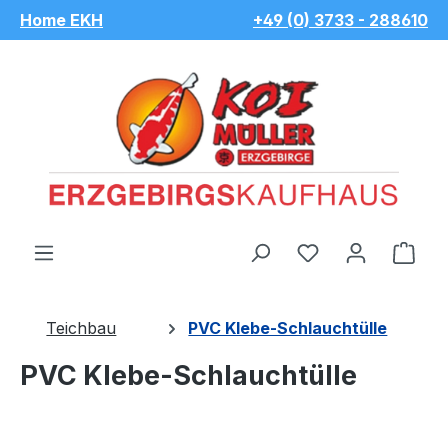
Home EKH
+49 (0) 3733 - 288610
Zum Hauptinhalt springen
Du hast 0 Pro
War
Teichbau
PVC Klebe-Schlauchtülle
PVC Klebe-Schlauchtülle