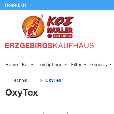
Home EKH
m Hauptinhalt springen
Zur Suche springen
Zur Hauptnavigation springen
Home
Koi
Teichpflege
Filter
Genesis
Technik
OxyTex
OxyTex