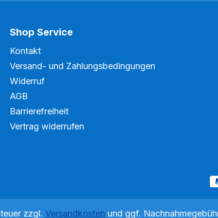
 % erhöht werden Der
Mikroorganismen dank f
s Einzelprodukt für
optimierter Faserstruktu
stallierte Belüfterpumpen
OxyTex Set 500 besteht 
Shop Service
e Adapter für 9 mm
OxyTex 400 und einer
) Technische Daten:
leistungsstarken AquaOx
Kontakt
(Ø x H) mm 220 x
Teichbelüftungspumpe.
Versand- und Zahlungsbedingungen
Anschlussfertige Komplet
Widerruf
Belüfterpumpe AquaOxy
m² 3,5 Max.
OxyTex Technische Date
AGB
bar 0,4
Abmessungen (Ø x H) mm 144 x
Barrierefreiheit
ng max. l/h 1000
290 Nennspannung 230 V / 50
Vertrag widerrufen
(Anzahl / Länge /
Hz Leistungsaufnahme W 8
 5 m / 4,5
Stromkabellänge m 3 Nettogewicht
kg 2,5 Garantie Jahre 2
OxyTex
Biologische Filteroberfläche m
m Adapter
Max. Betriebsdruck bar 0,4
Pumpenleistung max. l/h 500
Schlauch (Anzahl / Läng
Durchmesser) 2 ST / 5 m / 4,5
steuer zzgl.
Versandkosten
und ggf. Nachnahmegebühr