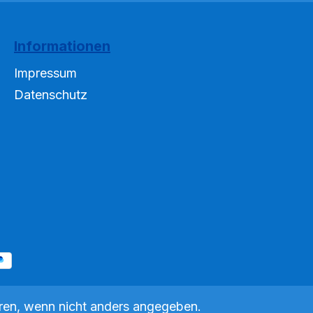
lächen-
Mikroorganismen dank flächen-
r Das
optimierter Faserstruktur Das
aus einem
OxyTex Set 1000 besteht aus
Informationen
einem OxyTex 1000 und einer
y 500
leistungsstarken AquaOxy 1000
Impressum
Teichbelüftungspumpe.
Datenschutz
tsets mit
Anschlussfertige Komplettsets mit
 und
Belüfterpumpe AquaOxy und
n:
OxyTex Technische Daten:
Abmessungen (Ø x H) mm 220 x
300 Nennspannung (primär,
sekundär) 230 V / 50 Hz, 12 V /
AC Leistungsaufnahme W 15
Kabellänge 12 V-Gerät (mit
² 1,5
Netzteil) m 2,00 (Netzteil) + 3,00
Stromkabellänge m 3 Nettogewicht
kg 5,58 Garantie Jahre 2
e /
Biologische Filteroberfläche m² 3,5
Max. Betriebsdruck bar 0,4
en, wenn nicht anders angegeben.