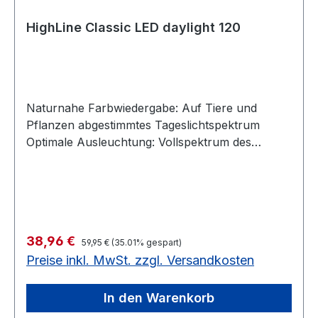
HighLine Classic LED daylight 120
Naturnahe Farbwiedergabe: Auf Tiere und
Pflanzen abgestimmtes Tageslichtspektrum
Optimale Ausleuchtung: Vollspektrum des
Sonnenlichts für gutes Pflanzenwachstum
Langlebig & sicher: LEDs sicher und 100 %
wasserdicht (IP68) in Glasröhre verbaut
Energieeffizient: Moderne LED-Technik mit
Energieeffizienzklasse A+ Praktisch: Ein- /
Regulärer Preis:
Verkaufspreis:
38,96 €
Ausschalten über Kippschalter am Kabel Auf
59,95 €
(35.01% gespart)
Preise inkl. MwSt. zzgl. Versandkosten
Tiere und Pflanzen abgestimmtes
Tageslichtspektrum 100 % wasserdicht (IP68)
Energieeffizient 6500 Kelvin TECHNISCHE
In den Warenkorb
DATEN: Leistungsaufnahme Leuchte 28 W