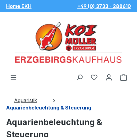
Home EKH
+49 (0) 3733 - 288610
Zum Hauptinhalt springen
Du hast 0 Pro
War
Aquaristik
Aquarienbeleuchtung & Steuerung
Aquarienbeleuchtung &
Steuerung